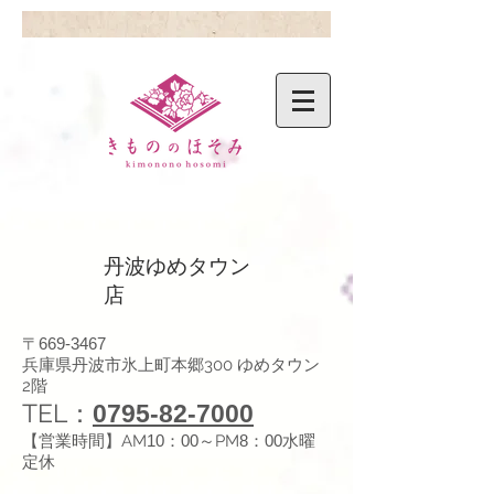
丹波ゆめタウン
店
〒
669-3467
兵庫県丹波市氷上町本郷300 ゆめタウン
2階
TEL：
0795-82-7000
【営業時間】AM
10：00
～PM
8：00水曜
定休