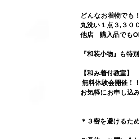
どんなお着物でも
丸洗い１点３,３０
他店　購入品でもO
『和装小物』も特
【和み着付教室】
 無料体験会開催！
お気軽にお申し込
＊３密を避けるた