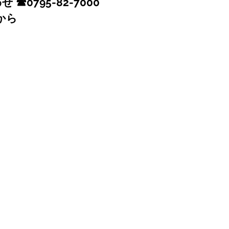
☎0795-82-7000
から