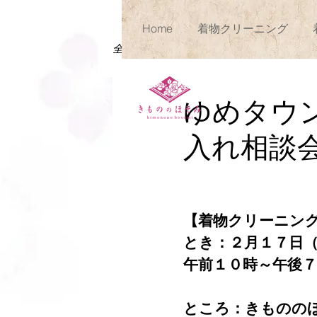
Home
着物クリーニング
全ての記事
クリニック
ゆめタ
ゆめタウ
入れ相談
【着物クリーニン
とき：２月１７日
午前１０時～午後
ところ：きものの