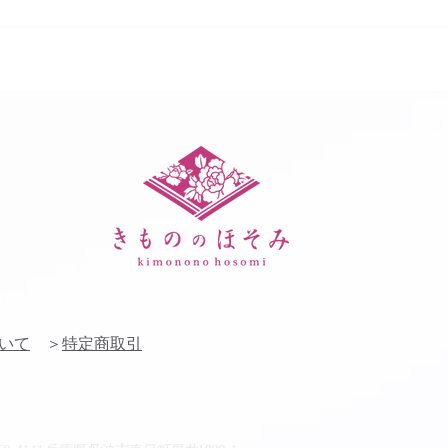
ゆめタウン店【着物クリー
舞鶴店
ニング お手入れ相談会】
グ お
いて
＞
特定商取引