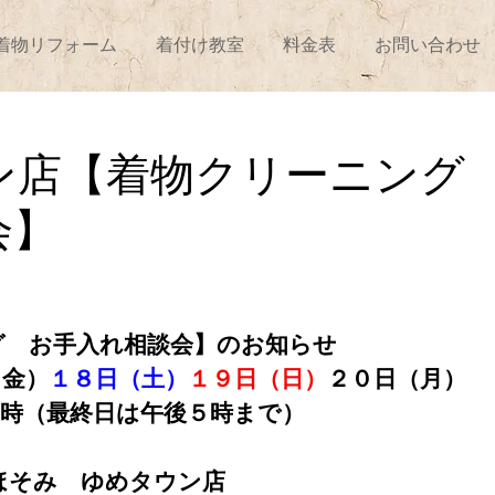
着物リフォーム
着付け教室
料金表
お問い合わせ
ウン店
舞鶴店
和田山
ン店【着物クリーニング
会】
グ　お手入れ相談会】のお知らせ
（金）
１８日（土）
１９日（日）
２０日（月）
７時（最終日は午後５時まで）
ほそみ　ゆめタウン店