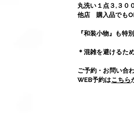
丸洗い１点３,３０
他店　購入品でもO
『和装小物』も特
＊混雑を避けるた
ご予約・お問い合わ
WEB予約は
こちら