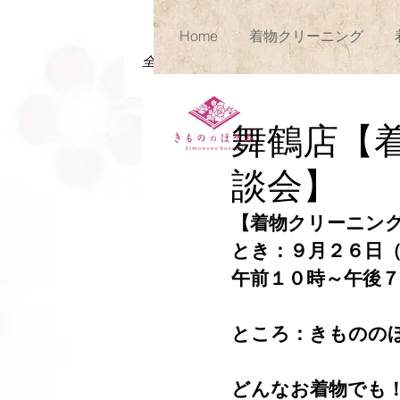
Home
着物クリーニング
全ての記事
クリニック
ゆめタ
舞鶴店【
談会】
【着物クリーニン
とき：９月２６日
午前１０時～午後
ところ：きものの
どんなお着物でも