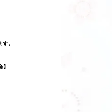
ます。
会】