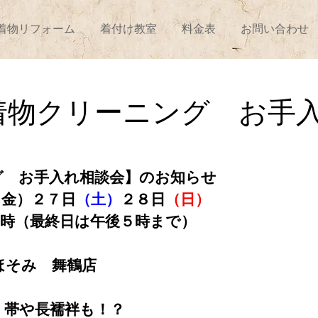
着物リフォーム
着付け教室
料金表
お問い合わせ
ウン店
舞鶴店
和田山
着物クリーニング お手
グ　お手入れ相談会】のお知らせ
（金）２７日
（土）
２８日
（日）
７時（最終日は午後５時まで）
ほそみ　舞鶴店
！帯や長襦袢も！？