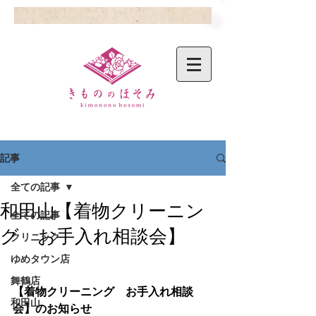
記事
全ての記事
和田山【着物クリーニン
全ての記事
グ お手入れ相談会】
クリニック
ゆめタウン店
舞鶴店
【着物クリーニング　お手入れ相談
和田山
会】のお知らせ