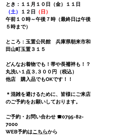
とき：１１月１０日（金）１１
日
（土）
１２日
（日）
午前１０時～午後７時（最終日は午後
５時まで）
ところ：玉置公民館　兵庫県朝来市和
田山町玉置３１５
どんなお着物でも！帯や長襦袢も！？
丸洗い１点３,３００円（税込）
他店　購入品でもOKです！！
＊混雑を避けるために、皆様にご来店
のご予約をお願いしております。
ご予約・お問い合わせ ☎0795-82-
7000
WEB予約は
こちら
から