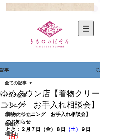
記事
全ての記事
ゆめタウン店【着物クリー
全ての記事
ニング お手入れ相談会】
クリニック
着物クリーニング　お手入れ相談会】
ゆめタウン店
のお知らせ
舞鶴店
とき：２月７日（金）８日
（土）
９日
和田山
（日）